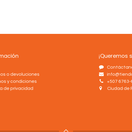
rmación
¡Queremos sa
s
Contáctan
os o devoluciones
info@tien
nos y condiciones
+507 6763-
ca de privacidad
Ciudad de 