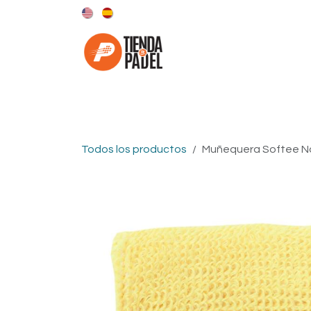
Ir al contenido
Categorías
Marcas
Todos los productos
Muñequera Softee N