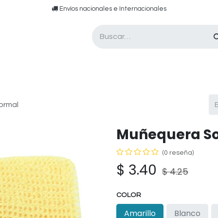
​​ E​nvíos nacionales e ​​​Internacionales​
Asesor de pádel
Tarjetas de Regalo
ormal
Muñequera So
(0 reseña)
$
3.40
$
4.25
COLOR
Amarillo
Blanco