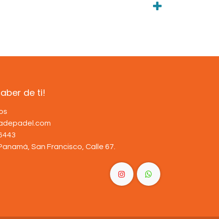
ber de ti!
os
dadepadel.com
6443
Panamá, San Francisco, Calle 67
.