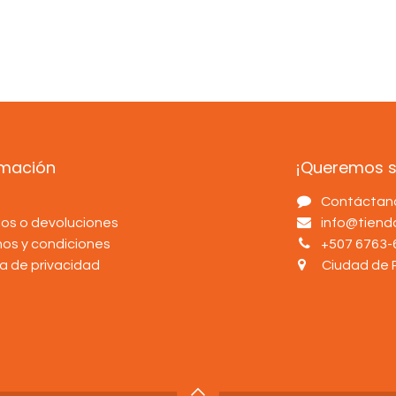
rmación
¡Queremos sa
s
Contáctan
os o devoluciones
info@tien
nos y condiciones
+507 6763-
ca de privacidad
Ciudad de 