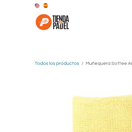
Ir al contenido
Categorías
Marcas
Todos los productos
Muñequera Softee A