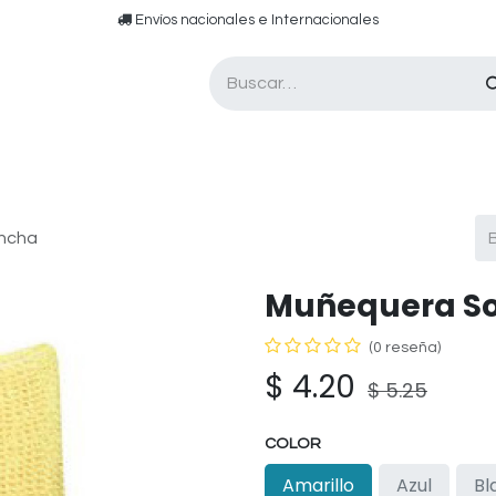
​​ E​nvíos nacionales e ​​​Internacionales​
Asesor de pádel
Tarjetas de Regalo
ncha
Muñequera So
(0 reseña)
$
4.20
$
5.25
COLOR
Amarillo
Azul
Bl