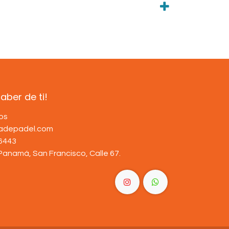
ber de ti!
os
dadepadel.com
6443
Panamá, San Francisco, Calle 67
.