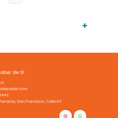
ber de ti!
os
dadepadel.com
6443
Panamá, San Francisco, Calle 67
.