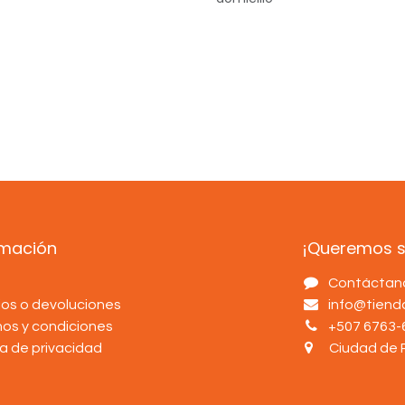
rmación
¡Queremos sa
s
Contáctan
os o devoluciones
info@tien
nos y condiciones
+507 6763-
ca de privacidad
Ciudad de 