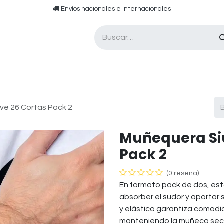
​​ E​nvíos nacionales e ​​​Internacionales​
Asesor de pádel
Tarjetas de Regalo
ve 26 Cortas Pack 2
Muñequera Siu
Pack 2
(0 reseña)
En formato pack de dos, es
absorber el sudor y aportar 
y elástico garantiza comodid
manteniendo la muñeca seca