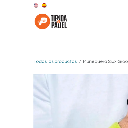
Ir al contenido
Categorías
Marcas
Todos los productos
Muñequera Siux Groo