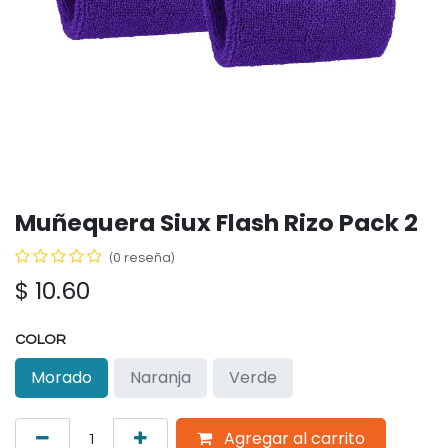
Muñequera Siux Flash Rizo Pack 2
(0 reseña)
$
10.60
COLOR
Morado
Naranja
Verde
Agregar al carrito