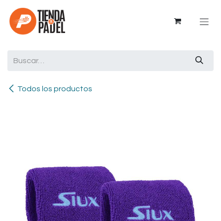
Ir al contenido
Todos los productos