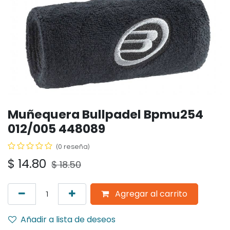
Muñequera Bullpadel Bpmu254
012/005 448089
(0 reseña)
$
14.80
$
18.50
Agregar al carrito
Añadir a lista de deseos