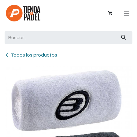
Ir al contenido
Todos los productos