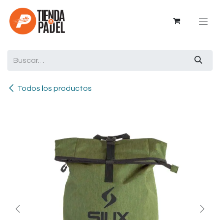
Ir al contenido
Todos los productos