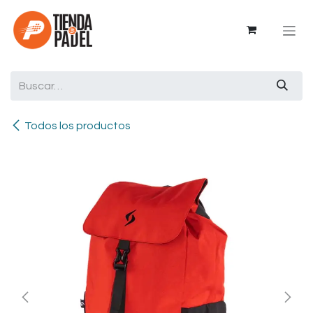
Ir al contenido
Todos los productos