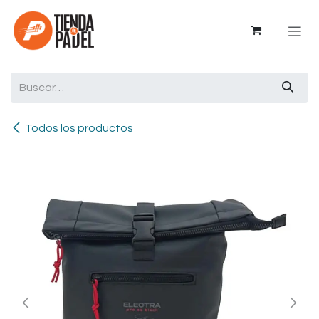
Ir al contenido
Todos los productos