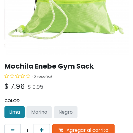
Mochila Enebe Gym Sack
(0 reseña)
$
7.96
$
9.95
COLOR
Lima
Marino
Negro
Agregar al carrito