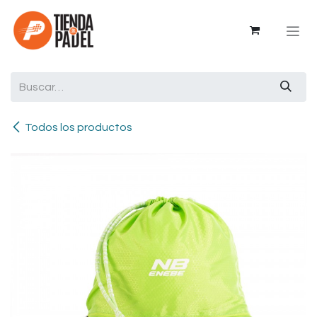
Ir al contenido
Todos los productos