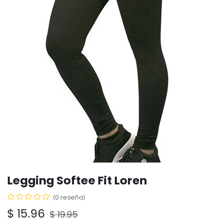
Legging Softee Fit Loren
(0 reseña)
$
15.96
$
19.95