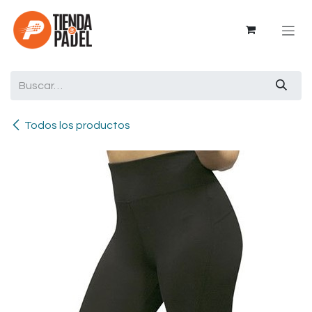
Ir al contenido
Todos los productos