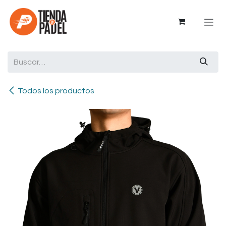
Ir al contenido
Todos los productos