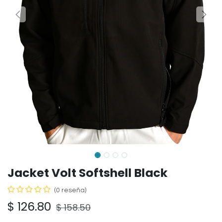
Jacket Volt Softshell Black
(0 reseña)
$
126.80
$
158.50