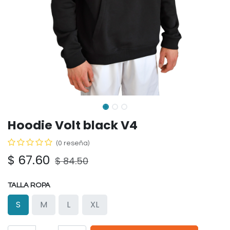
Hoodie Volt black V4
(0 reseña)
$
67.60
$
84.50
TALLA ROPA
S
M
L
XL