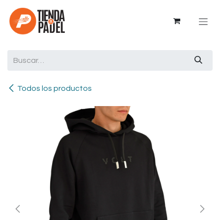
Ir al contenido
Todos los productos