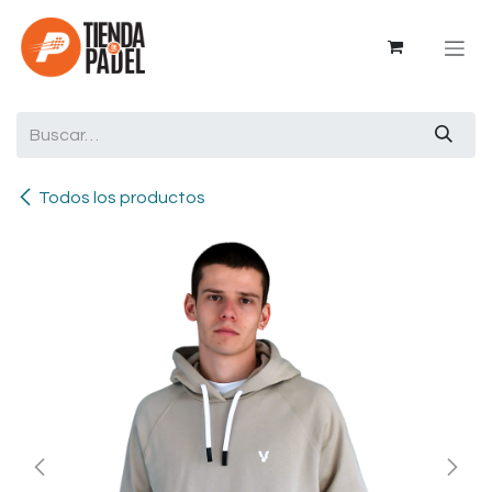
Ir al contenido
Todos los productos