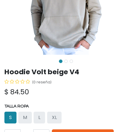
Hoodie Volt beige V4
(0 reseña)
$
84.50
TALLA ROPA
S
M
L
XL