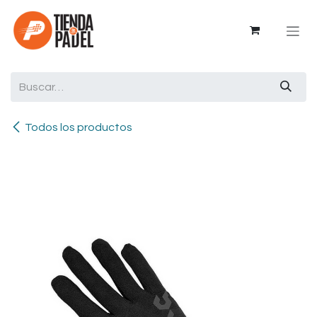
Ir al contenido
Todos los productos