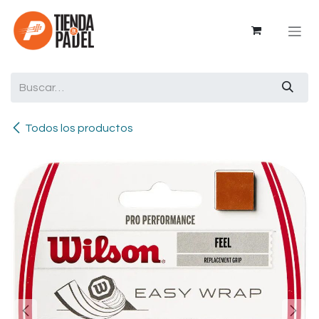
Ir al contenido
Todos los productos