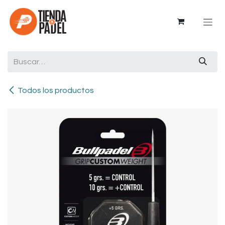
Ir al contenido
Todos los productos