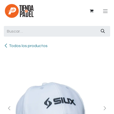
Ir al contenido
Todos los productos