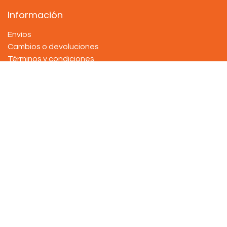
Información
Envíos
Cambios o devoluciones
Términos y condiciones
Política de privacidad
¡Queremos saber de ti!
Contáctanos
info@tiendadepadel.com
+507 6763-6443
Ciudad de Panamá, San Francisco, Calle 67
.