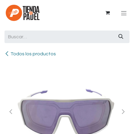
Ir al contenido
Todos los productos