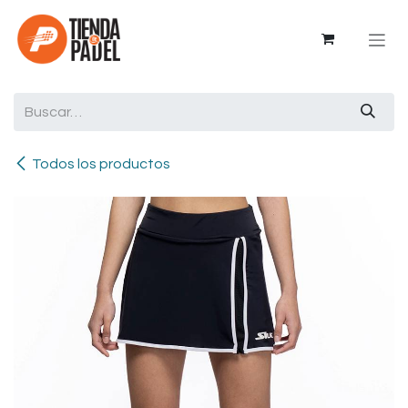
Ir al contenido
Todos los productos