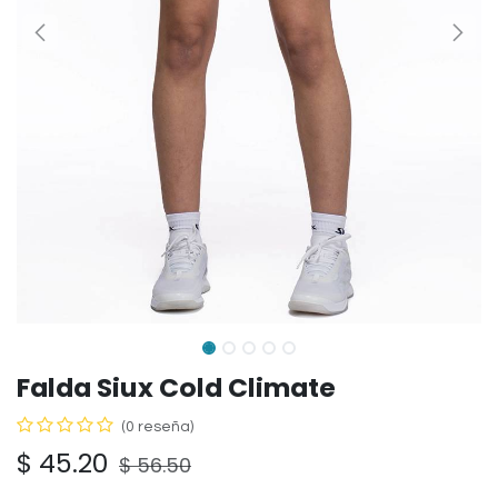
Falda Siux Cold Climate
(0 reseña)
$
45.20
$
56.50