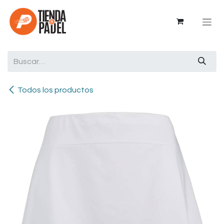
Ir al contenido
Todos los productos