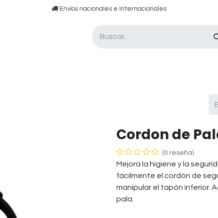
​​ E​nvíos nacionales e ​​​Internacionales​
Asesor de pádel
Tarjetas de Regalo
Cordon de Pal
(0 reseña)
Mejora la higiene y la segu
fácilmente el cordón de segu
manipular el tapón inferior.
pala.