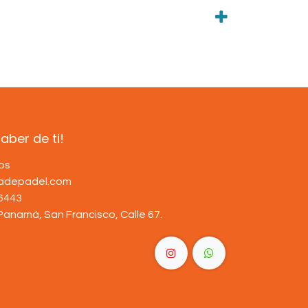
ber de ti!
os
dadepadel.com
6443
Panamá, San Francisco, Calle 67
.