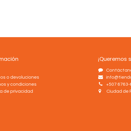
rmación
¡Queremos sa
s
Contáctan
os o devoluciones
info@tien
nos y condiciones
+507 6763-
ca de privacidad
Ciudad de 