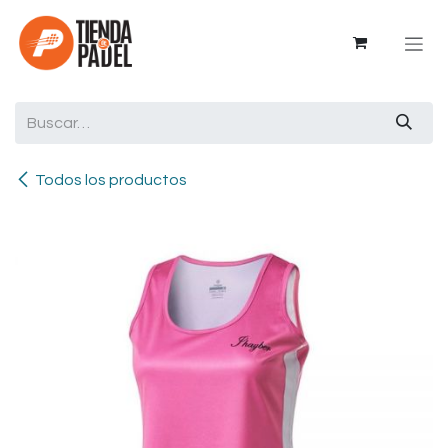
Ir al contenido
Todos los productos