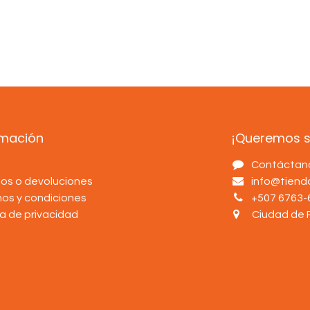
rmación
¡Queremos sa
s
Contáctan
os o devoluciones
info@tien
nos y condiciones
+507 6763-
ca de privacidad
Ciudad de 