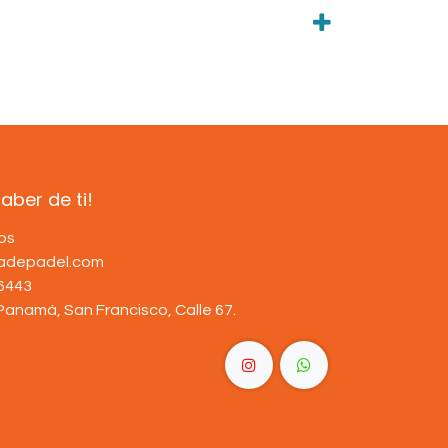
ber de ti!
os
dadepadel.com
6443
Panamá, San Francisco, Calle 67
.