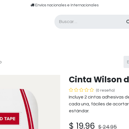
​​ E​nvíos nacionales e ​​​Internacionales​
Asesor de pádel
Tarjetas de Regalo
o
Cinta Wilson 
(0 reseña)
Incluye 2 cintas adhesivas 
cada una, fáciles de acortar 
estándar.
$
19.96
$
24.95