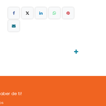
ber de ti!
os