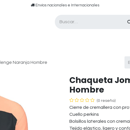
​​ E​nvíos nacionales e ​​​Internacionales​
Asesor de pádel
Tarjetas de Regalo
lenge Naranja Hombre
Chaqueta Jom
Hombre
(0 reseña)
Cierre de cremallera con pro
Cuello perkins
Bolsillos laterales con crema
Tejido elástico, ligero y conf