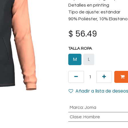
Detalles en printing
Tipo de ajuste: estándar
90% Poliéster, 10% Elastano
$
56.49
TALLA ROPA
M
L
Añadir a lista de deseo
Marca
:
Joma
Clase
:
Hombre