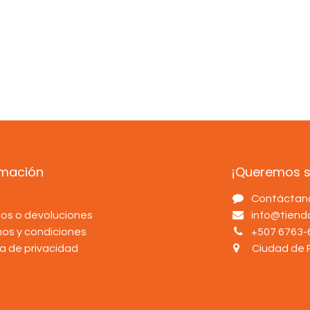
rmación
¡Queremos sa
s
Contáctan
os o devoluciones
info@tien
nos y condiciones
+507 6763-
ca de privacidad
Ciudad de 