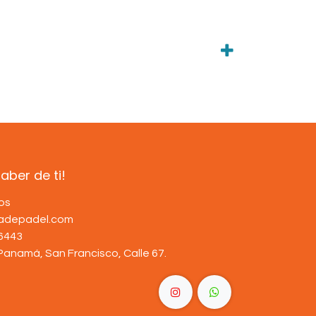
ber de ti!
os
dadepadel.com
6443
Panamá, San Francisco, Calle 67
.