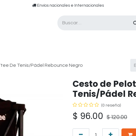
​​ E​nvíos nacionales e ​​​Internacionales​
Asesor de pádel
Tarjetas de Regalo
ftee De Tenis/Pádel Rebounce Negro
Cesto de Pelo
Tenis/Pádel 
(0 reseña)
$
96.00
$
120.00