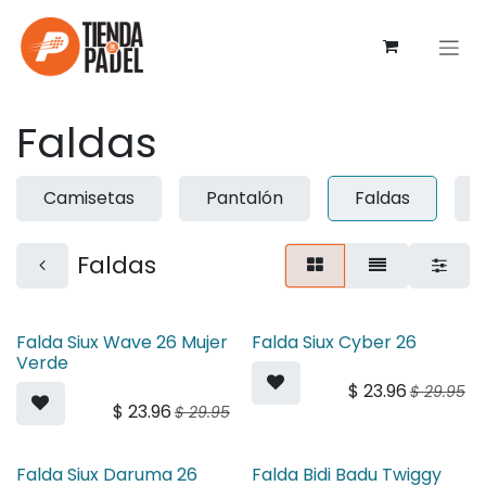
Ir al contenido
Faldas
Camisetas
Pantalón
Faldas
Faldas
Falda Siux Wave 26 Mujer
Falda Siux Cyber 26
Verde
$
23.96
$
29.95
$
23.96
$
29.95
Falda Siux Daruma 26
Falda Bidi Badu Twiggy