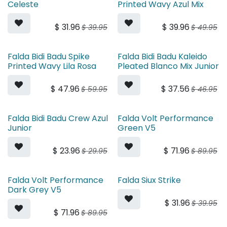
Celeste
Printed Wavy Azul Mix
$
31.96
$
39.96
$
39.95
$
49.95
Falda Bidi Badu Spike
Falda Bidi Badu Kaleido
Printed Wavy Lila Rosa
Pleated Blanco Mix Junior
$
47.96
$
37.56
$
59.95
$
46.95
Falda Bidi Badu Crew Azul
Falda Volt Performance
Junior
Green V5
$
23.96
$
71.96
$
29.95
$
89.95
Falda Volt Performance
Falda Siux Strike
Dark Grey V5
$
31.96
$
39.95
$
71.96
$
89.95