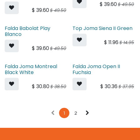
$
39.60
$
49.50
$
39.60
$
49.50
Falda Babolat Play
Top Joma Siena II Green
Blanco
$
11.96
$
14.95
$
39.60
$
49.50
Falda Joma Montreal
Falda Joma Open II
Black White
Fuchsia
$
30.80
$
30.36
$
38.50
$
37.95
1
2