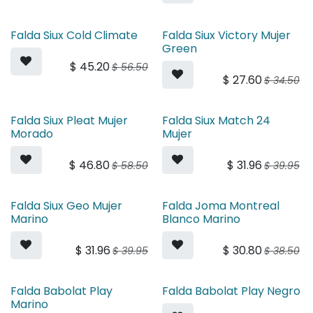
Falda Siux Cold Climate
Falda Siux Victory Mujer
Green
$
45.20
$
56.50
$
27.60
$
34.50
Falda Siux Pleat Mujer
Falda Siux Match 24
Morado
Mujer
$
46.80
$
31.96
$
58.50
$
39.95
Falda Siux Geo Mujer
Falda Joma Montreal
Marino
Blanco Marino
$
31.96
$
30.80
$
39.95
$
38.50
Falda Babolat Play
Falda Babolat Play Negro
Marino