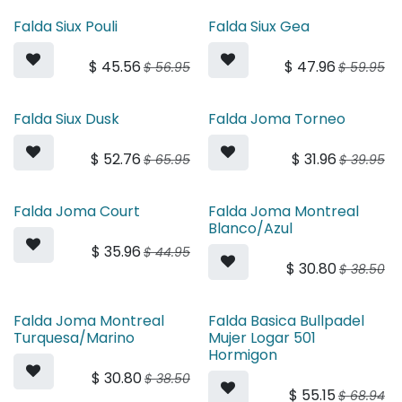
Falda Siux Pouli
Falda Siux Gea
$
45.56
$
47.96
$
56.95
$
59.95
Falda Siux Dusk
Falda Joma Torneo
$
52.76
$
31.96
$
65.95
$
39.95
Falda Joma Court
Falda Joma Montreal
Blanco/Azul
$
35.96
$
44.95
$
30.80
$
38.50
Falda Joma Montreal
Falda Basica Bullpadel
Turquesa/Marino
Mujer Logar 501
Hormigon
$
30.80
$
38.50
$
55.15
$
68.94