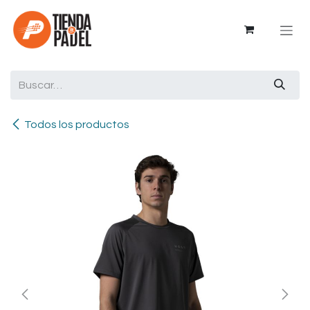
Ir al contenido
Todos los productos