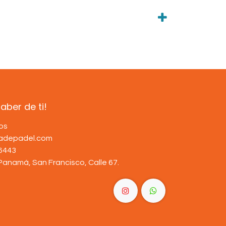
ber de ti!
os
dadepadel.com
6443
Panamá, San Francisco, Calle 67
.