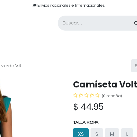
​​ E​nvíos nacionales e ​​​Internacionales​
Asesor de pádel
Tarjetas de Regalo
 verde V4
Camiseta Volt
(0 reseña)
$
44.95
TALLA ROPA
XS
S
M
L