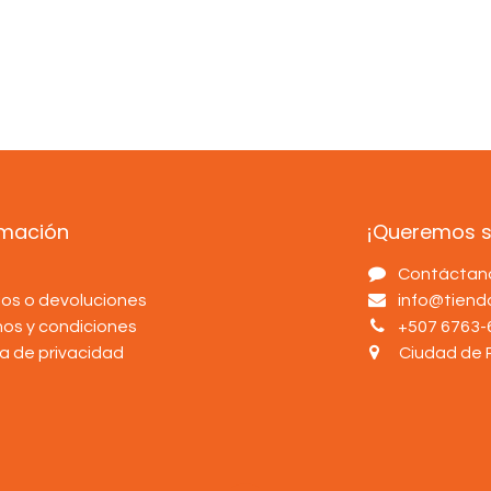
rmación
¡Queremos sa
s
Contáctan
os o devoluciones
info@tien
nos y condiciones
+507 6763-
ca de privacidad
Ciudad de 