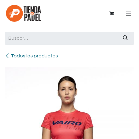
Ir al contenido
Todos los productos