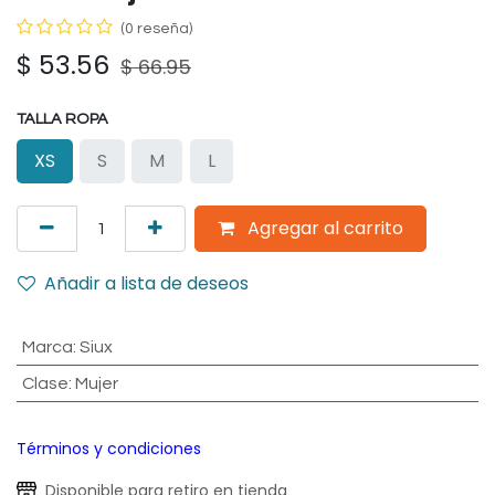
(0 reseña)
$
53.56
$
66.95
TALLA ROPA
XS
S
M
L
Agregar al carrito
Añadir a lista de deseos
Marca
:
Siux
Clase
:
Mujer
Términos y condiciones
Disponible para retiro en tienda