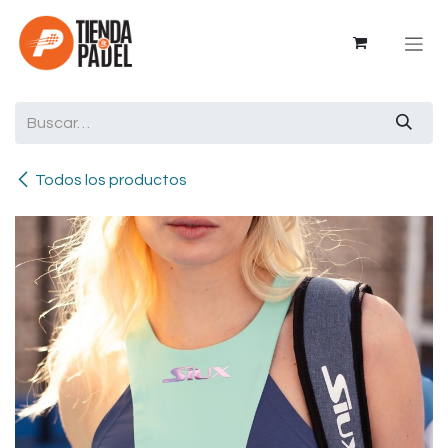
Ir al contenido
Todos los productos