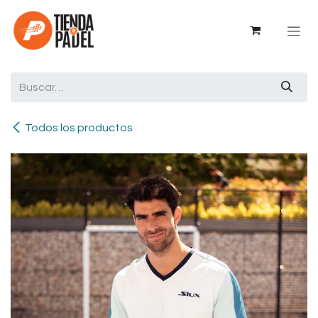
Ir al contenido
Todos los productos