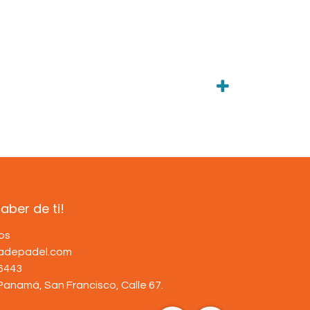
ber de ti!
os
dadepadel.com
6443
Panamá, San Francisco, Calle 67
.