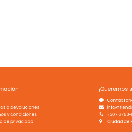
rmación
¡Queremos sa
s
Contáctan
os o devoluciones
info@tien
nos y condiciones
+507 6763-
ca de privacidad
Ciudad de 