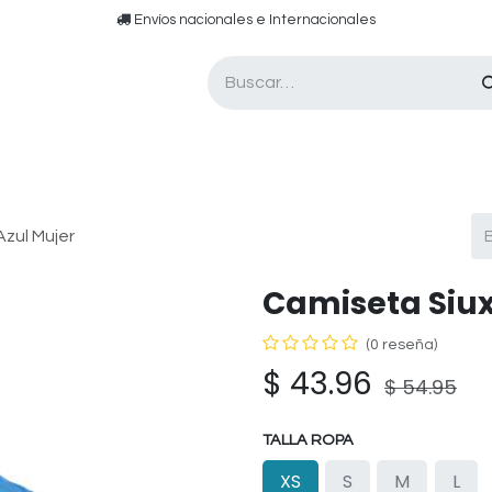
​​ E​nvíos nacionales e ​​​Internacionales​
Asesor de pádel
Tarjetas de Regalo
zul Mujer
Camiseta Siux
(0 reseña)
$
43.96
$
54.95
TALLA ROPA
XS
S
M
L