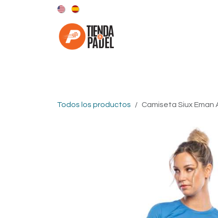
Ir al contenido
Categorías
Marcas
Todos los productos
Camiseta Siux Eman A