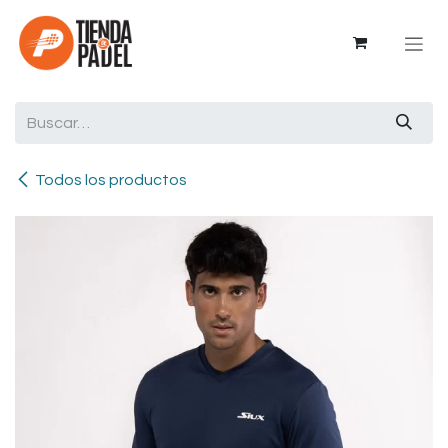
Ir al contenido
Todos los productos