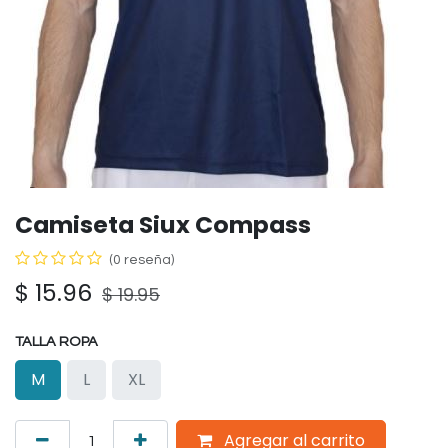
Camiseta Siux Compass
(0 reseña)
$
15.96
$
19.95
TALLA ROPA
M
L
XL
Agregar al carrito