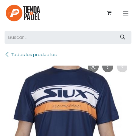
Ir al contenido
Todos los productos