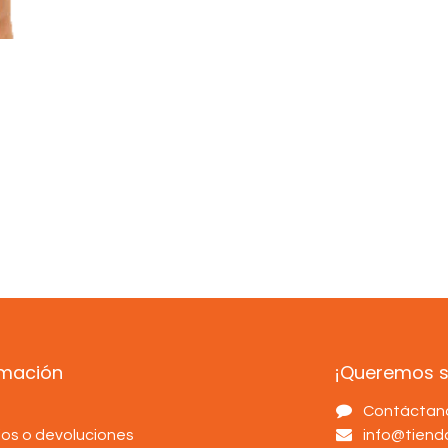
rmación
¡Queremos sa
s
Contáctan
os o devoluciones
info@tien