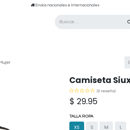
​​ E​nvíos nacionales e ​​​Internacionales​
Asesor de pádel
Tarjetas de Regalo
Mujer
Camiseta Siux
(0 reseña)
$
29.95
TALLA ROPA
XS
S
M
L