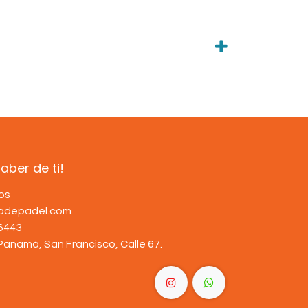
ber de ti!
os
dadepadel.com
6443
Panamá, San Francisco, Calle 67
.