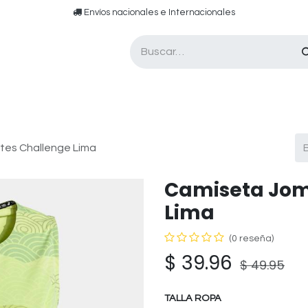
​​ E​nvíos nacionales e ​​​Internacionales​
Asesor de pádel
Tarjetas de Regalo
tes Challenge Lima
Camiseta Jom
Lima
(0 reseña)
$
39.96
$
49.95
TALLA ROPA