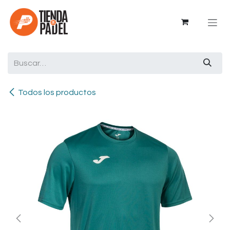
Ir al contenido
Todos los productos