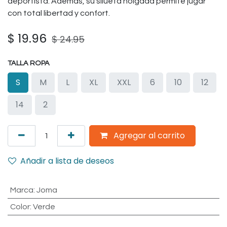
deportista. Además, su silueta holgada permite jugar
con total libertad y confort.
$
19.96
$
24.95
TALLA ROPA
S
M
L
XL
XXL
6
10
12
14
2
Agregar al carrito
Añadir a lista de deseos
Marca
:
Joma
Color
:
Verde