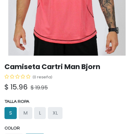
Camiseta Cartri Man Bjorn
(0 reseña)
$
15.96
$
19.95
TALLA ROPA
S
M
L
XL
COLOR