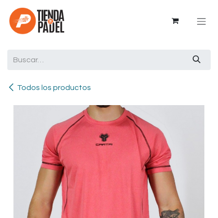
Ir al contenido
Todos los productos