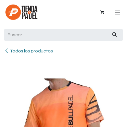
Ir al contenido
Todos los productos