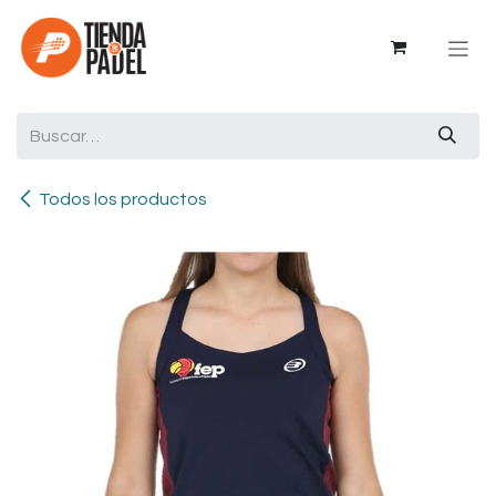
Ir al contenido
Todos los productos