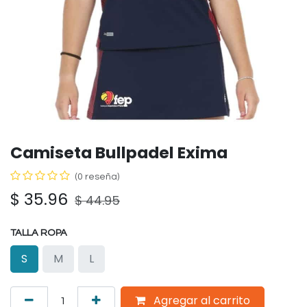
Camiseta Bullpadel Exima
(0 reseña)
$
35.96
$
44.95
TALLA ROPA
S
M
L
Agregar al carrito