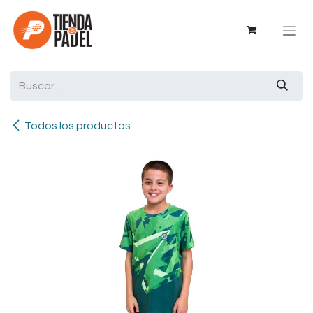
Ir al contenido
Todos los productos