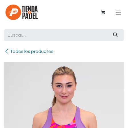
Ir al contenido
Todos los productos