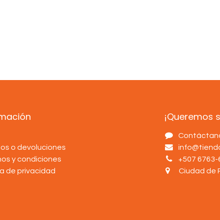
rmación
¡Queremos sa
s
Contáctan
os o devoluciones
info@tien
nos y condiciones
+507 6763-
ca de privacidad
Ciudad de 