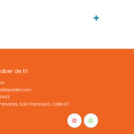
ber de ti!
os
dadepadel.com
6443
Panamá, San Francisco, Calle 67
.