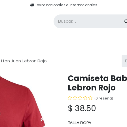
​​ E​nvíos nacionales e ​​​Internacionales​
Asesor de pádel
Tarjetas de Regalo
tton Juan Lebron Rojo
Camiseta Bab
Lebron Rojo
(0 reseña)
$
38.50
TALLA ROPA