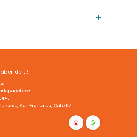
ber de ti!
os
dadepadel.com
6443
Panamá, San Francisco, Calle 67
.