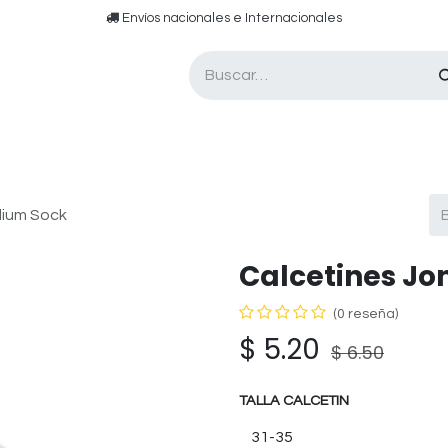
​​ E​nvíos nacionales e ​​​Internacionales​
Asesor de pádel
Tarjetas de Regalo
dium Sock
Calcetines J
(0 reseña)
$
5.20
$
6.50
TALLA CALCETIN