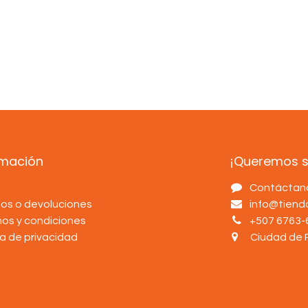
rmación
¡Queremos sa
s
Contáctan
os o devoluciones
info@tien
nos y condiciones
+507 6763-
ca de privacidad
Ciudad de 