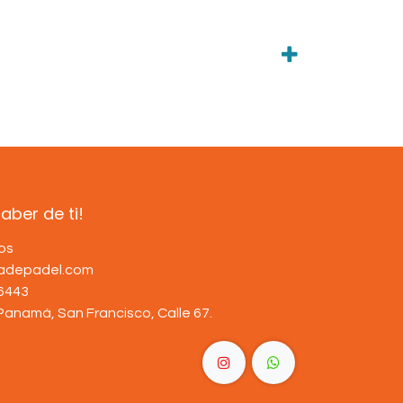
ber de ti!
os
dadepadel.com
6443
Panamá, San Francisco, Calle 67
.