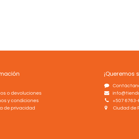
rmación
¡Queremos sa
s
Contáctan
os o devoluciones
info@tien
nos y condiciones
+507 6763-
ca de privacidad
Ciudad de 