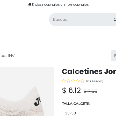
​​ E​nvíos nacionales e ​​​Internacionales​
Asesor de pádel
Tarjetas de Regalo
ncos INV
Calcetines Jo
(0 reseña)
$
6.12
$
7.65
TALLA CALCETIN