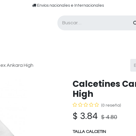
​​ E​nvíos nacionales e ​​​Internacionales​
Asesor de pádel
Tarjetas de Regalo
sex Ankara High
Calcetines Ca
High
(0 reseña)
$
3.84
$
4.80
TALLA CALCETIN