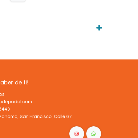
ber de ti!
os
dadepadel.com
6443
Panamá, San Francisco, Calle 67
.