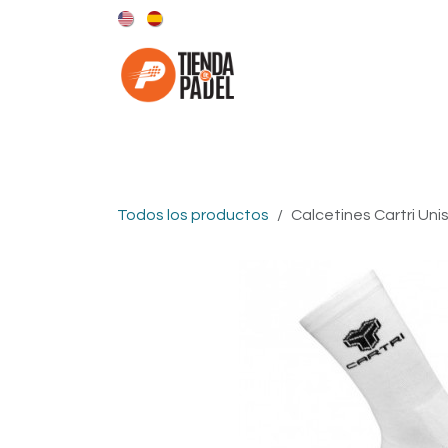
Ir al contenido
Categorías
Marcas
Todos los productos
Calcetines Cartri Uni