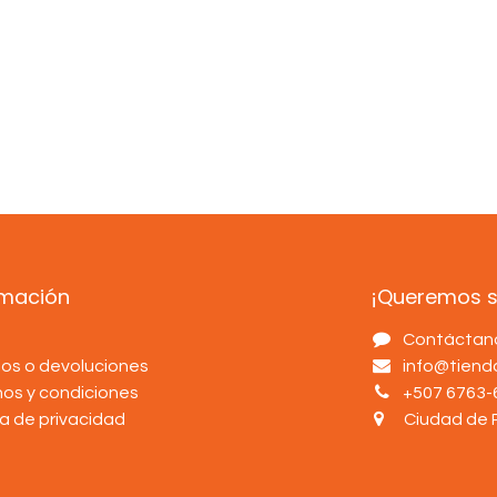
rmación
¡Queremos sa
s
Contáctan
os o devoluciones
info@tien
nos y condiciones
+507 6763-
ca de privacidad
Ciudad de 