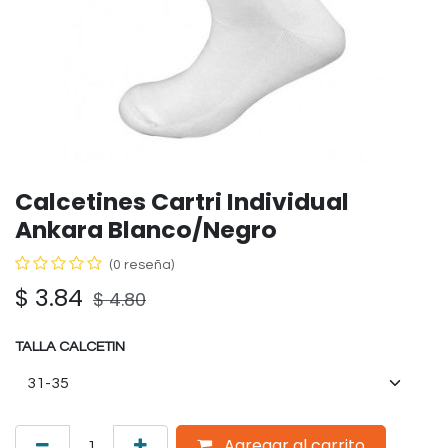
Calcetines Cartri Individual
Ankara Blanco/Negro
(0 reseña)
$
3.84
$
4.80
TALLA CALCETIN
Agregar al carrito