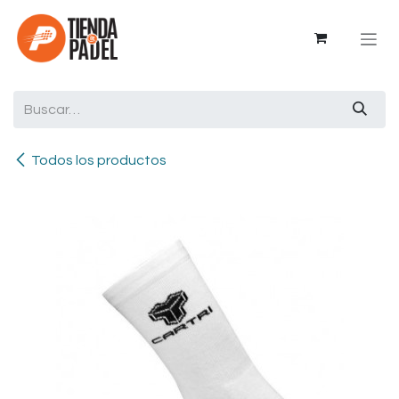
Ir al contenido
Todos los productos