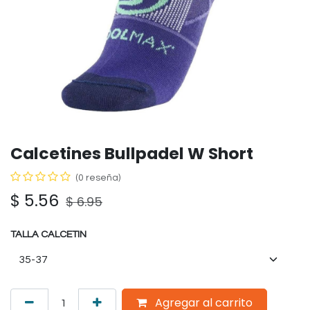
Calcetines Bullpadel W Short
(0 reseña)
$
5.56
$
6.95
TALLA CALCETIN
Agregar al carrito