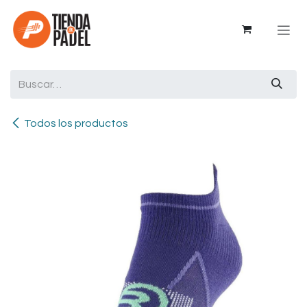
Ir al contenido
Todos los productos