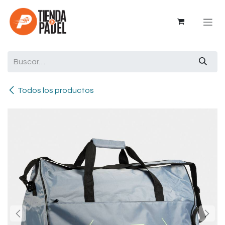
Ir al contenido
Todos los productos