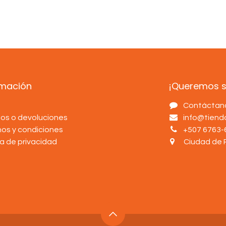
rmación
¡Queremos sa
s
Contáctan
os o devoluciones
info@tien
nos y condiciones
+507 6763-
ca de privacidad
Ciudad de 