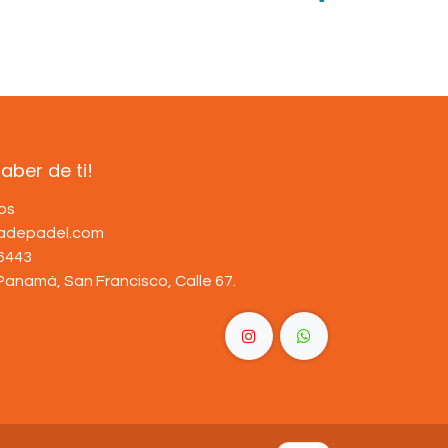
ber de ti!
os
dadepadel.com
6443
Panamá, San Francisco, Calle 67
.