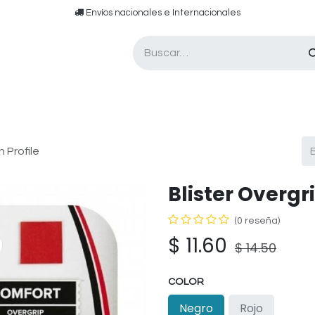
​​ E​nvíos nacionales e ​​​Internacionales​
Asesor de pádel
Tarjetas de Regalo
n Profile
Blister Overgr
(0 reseña)
$
11.60
$
14.50
COLOR
Negro
Rojo